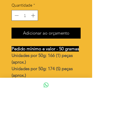
Quantidade
*
Adicionar ao orçamento
Pedido mínimo e valor - 50 gramas
Unidades por 50g: 166 (1) peças
(aprox.)
Unidades por 50g: 174 (S) peças
(aprox.)
3 estrelas linhas vazadas
Valor por quilo
: R$ 720,00
Quantidade aproximada por quilo
:
3322 peças (1)
Quantidade aproximada por quilo
:
3496 peças (S)
Tamanho
: ↕ 22 mm
Peso unitário
: 0,301 (1)