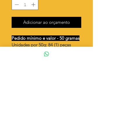
Adicionar ao orçamento
Pedido mínimo e valor - 50 gramas
Unidades por 50g: 84 (1) peças
(aprox.)
Red.anjo duplo c/ 2 argolas
Valor por quilo
: R$ 620,00
Quantidade aproximada por quilo
:
1689 peças (1)
Tamanho
: ↕ 15 mm
Peso unitário
: 0,590 (1)
Material
: Latão bruto (sem banho)
◦ Fabricação própria 100% brasileira