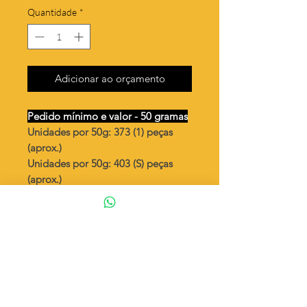
Quantidade
*
Adicionar ao orçamento
Pedido mínimo e valor - 50 gramas
Unidades por 50g: 373 (1) peças
(aprox.)
Unidades por 50g: 403 (S) peças
(aprox.)
Esp. Santo em aro
Valor por quilo
: R$ 740,00
Quantidade aproximada por quilo
:
7462 peças (1)
Quantidade aproximada por quilo
:
8064 peças (S)
Tamanho
: ↕ 15 mm
Peso unitário
: 0,134 (1)