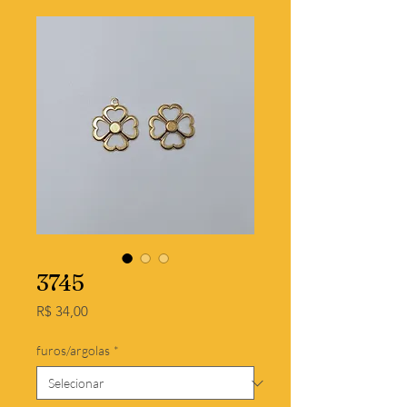
3745
Preço
R$ 34,00
furos/argolas
*