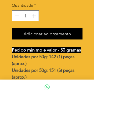
Quantidade
*
Adicionar ao orçamento
Pedido mínimo e valor - 50 gramas
Unidades por 50g: 142 (1) peças
(aprox.)
Unidades por 50g: 151 (S) peças
(aprox.)
Trevo grande vazado c/miolo
Valor por quilo
: R$ 680,00
Quantidade aproximada por quilo
:
2857 peças (1)
Quantidade aproximada por quilo
:
3021 peças (S)
Tamanho
: ↕ 17 mm
Peso unitário
: 0,350 (1)