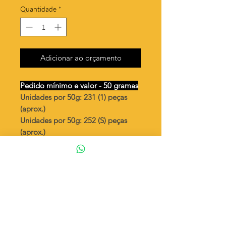
Quantidade
*
Adicionar ao orçamento
Pedido mínimo e valor - 50 gramas
Unidades por 50g: 231 (1) peças
(aprox.)
Unidades por 50g: 252 (S) peças
(aprox.)
Flor azaleia vazada
Valor por quilo
: R$ 780,00
Quantidade aproximada por quilo
:
4629 peças (1)
Quantidade aproximada por quilo
:
5050 peças (S)
Tamanho
: ↕ 13 mm
Peso unitário
: 0,216 (1)