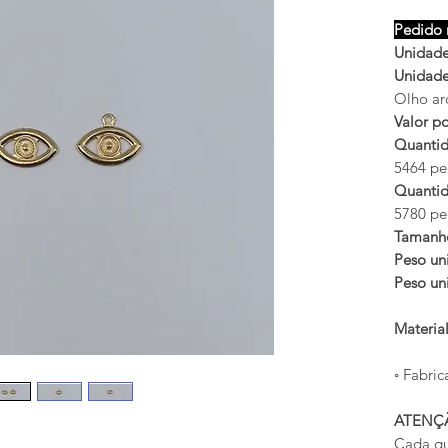
Pedido 
Unidades
Unidades
Olho ar
Valor po
Quantid
5464 peç
Quantid
5780 peç
Tamanh
Peso uni
Peso uni
Materia
◦ Fabric
ATENÇ
Cada qu