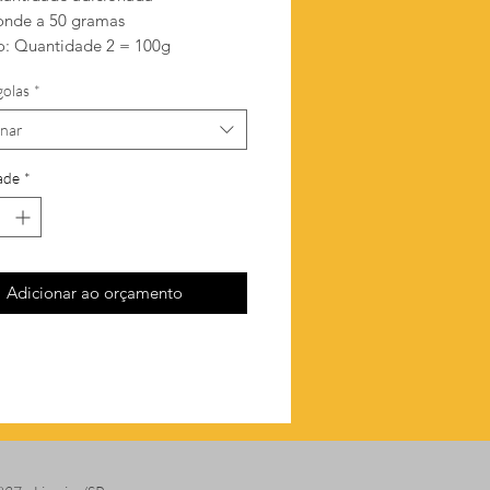
onde a 50 gramas
: Quantidade 2 = 100g
golas
*
onar
ade
*
Adicionar ao orçamento