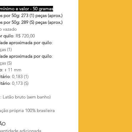
mínimo e valor - 50 gramas
 por 50g: 273 (1) peças (aprox.)
 por 50g: 289 (S) peças (aprox.)
o vazado
r quilo
: R$ 720,00
ade aproximada por quilo
:
as (1)
ade aproximada por quilo
:
as (S)
o
: ↕ 11 mm
tário
: 0,183 (1)
tário
: 0,173 (S)
l
: Latão bruto (sem banho)
ação própria 100% brasileira
ÃO
antidade adicionada