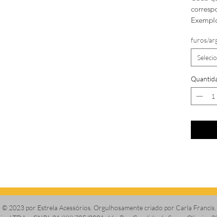
corresp
Exemplo
furos/ar
Seleci
Quantid
© 2023 por Estrela Acessórios. Orgulhosamente criado por Carla Francis.