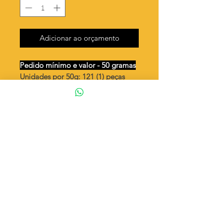
Adicionar ao orçamento
Pedido mínimo e valor - 50 gramas
Unidades por 50g: 121 (1) peças
(aprox.)
Coração c/ N.S.Aparecida vazada
Valor por quilo
: R$ 820,00
Quantidade aproximada por quilo
:
2439 peças (1)
Tamanho
: ↕ 15 mm
Peso unitário
: 0,41 (1)
Material
: Latão bruto (sem banho)
◦ Fabricação própria 100% brasileira