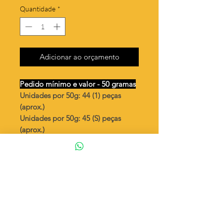
Quantidade
*
Adicionar ao orçamento
Pedido mínimo e valor - 50 gramas
Unidades por 50g: 44 (1) peças
(aprox.)
Unidades por 50g: 45 (S) peças
(aprox.)
Red. 20mm raio de sol
Valor por quilo
: R$ 580,00
Quantidade aproximada por quilo
:
892 peças (1)
Quantidade aproximada por quilo
:
913 peças (S)
Tamanho
: ↕ 20 mm
Peso unitário
: 1,120 (1)