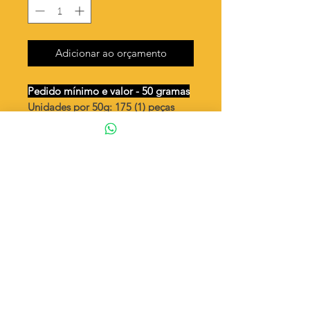
Adicionar ao orçamento
Pedido mínimo e valor - 50 gramas
Unidades por 50g: 175 (1) peças
(aprox.)
3 estrelas vazada /lado esquerdo
Valor por quilo
: R$ 720,00
Quantidade aproximada por quilo
:
3508 peças (1)
Tamanho
: ↕ 22 mm
Peso unitário
: 0,285 (1)
Material
: Latão bruto (sem banho)
◦ Fabricação própria 100% brasileira