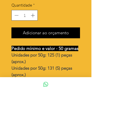
Quantidade
*
Adicionar ao orçamento
Pedido mínimo e valor - 50 gramas
Unidades por 50g: 125 (1) peças
(aprox.)
Unidades por 50g: 131 (S) peças
(aprox.)
3 estrelas /lado direito
Valor por quilo
: R$ 620,00
Quantidade aproximada por quilo
:
2512 peças (1)
Quantidade aproximada por quilo
:
2624 peças (S)
Tamanho
: ↕ 22 mm
Peso unitário
: 0,398 (1)