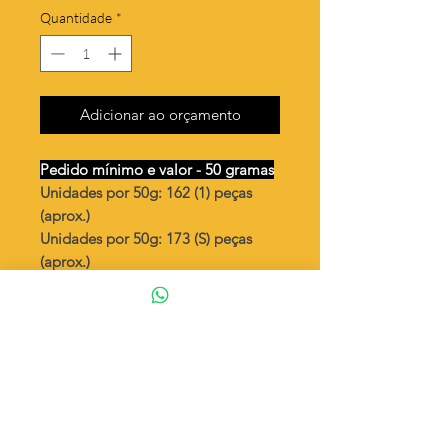
Quantidade
*
Adicionar ao orçamento
Pedido mínimo e valor - 50 gramas
Unidades por 50g: 162 (1) peças
(aprox.)
Unidades por 50g: 173 (S) peças
(aprox.)
3 corações vazado /lado esquerdo
Valor por quilo
: R$ 680,00
Quantidade aproximada por quilo
:
3257 peças (1)
Quantidade aproximada por quilo
:
3472 peças (S)
Tamanho
: ↕ 22 mm
Peso unitário
: 0,307 (1)