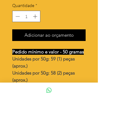
Quantidade
*
Adicionar ao orçamento
Pedido mínimo e valor - 50 gramas
Unidades por 50g: 59 (1) peças
(aprox.)
Unidades por 50g: 58 (2) peças
(aprox.)
Oval rustico N.S.Aparecida
Valor por quilo
: R$ 720,00
Quantidade aproximada por quilo
:
1199 peças (1)
Quantidade aproximada por quilo
:
1182 peças (2)
Tamanho
: ↕ 20 mm
Peso unitário
: 0,834 (1)