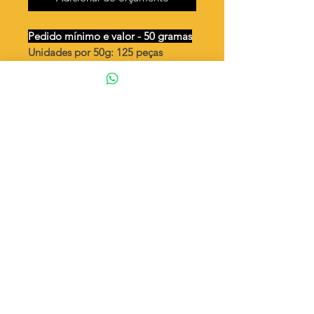
Pedido mínimo e valor - 50 gramas
Unidades por 50g: 125 peças
(aprox.)
Oval 11 x 9 camafeu
Valor por quilo
: R$ 580,00
Quantidade aproximada por quilo
:
3236 peças
Tamanho
: ↕ 10 mm
Peso unitário
: 0,309
Material
: Latão bruto (sem banho)
◦ Fabricação própria 100% brasileira
ATENÇÃO
Cada quantidade adicionada
corresponde a 50 gramas
Exemplo: Quantidade 2 = 100g