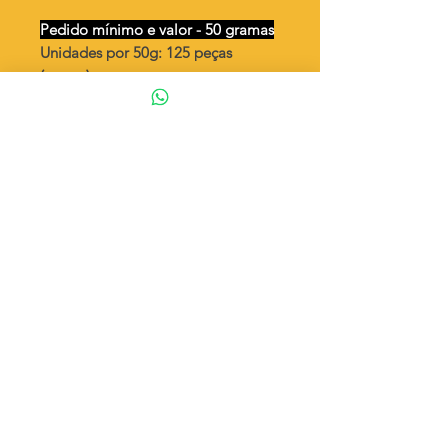
Pedido mínimo e valor - 50 gramas
Unidades por 50g: 125 peças
(aprox.)
Oval 13 x 11 camafeu
Valor por quilo
: R$ 580,00
Quantidade aproximada por quilo
:
2500 peças
Tamanho
: ↕ 15 mm
Peso unitário
: 0,4
Material
: Latão bruto (sem banho)
◦ Fabricação própria 100% brasileira
ATENÇÃO
Cada quantidade adicionada
corresponde a 50 gramas
Exemplo: Quantidade 2 = 100g
© 2023 por Estrela Acessórios. Orgulhosamente criado por Carla