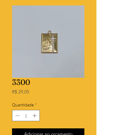
3300
Preço
R$ 29,05
Quantidade
*
Adicionar ao orçamento