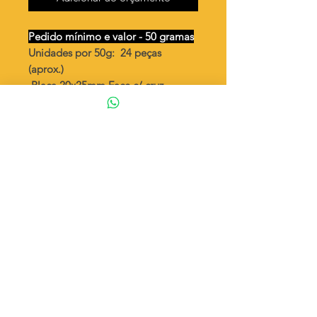
Pedido mínimo e valor - 50 gramas
Unidades por 50g: 24 peças
(aprox.)
Placa 20x25mm Face c/ cruz
vazada
Valor por quilo
: R$ 581,00
Quantidade aprox.por quilo
490 peças
Tamanho
: ↕ 25mm
Peso unitário
: 2,020
Material
: Latão bruto (sem banho)
◦ Fabricação própria 100% brasileira
ATENÇÃO
Cada quantidade adicionada
corresponde a 50 gramas