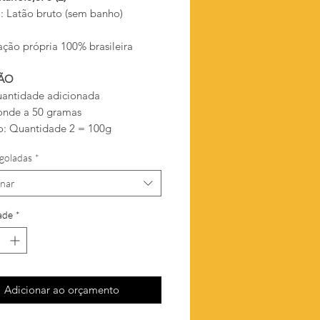
l
: Latão bruto (sem banho)
ação própria 100% brasileira
ÃO
antidade adicionada
onde a 50 gramas
: Quantidade 2 = 100g
goladas
*
onar
ade
*
Adicionar ao orçamento