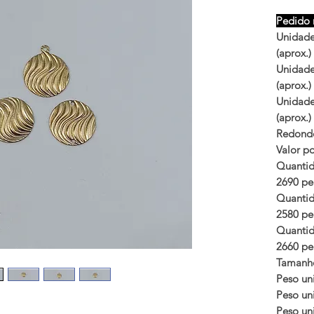
Pedido 
Unidade
(aprox.)
Unidade
(aprox.)
Unidade
(aprox.)
Redond
Valor po
Quantid
2690 peç
Quantid
2580 peç
Quantid
2660 peç
Tamanh
Peso uni
Peso uni
Peso uni