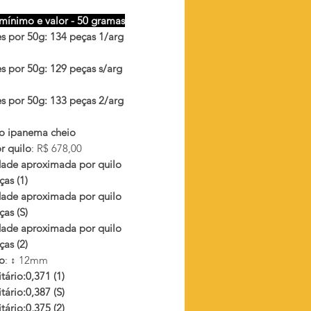
mínimo e valor - 50 gramas
s por 50g: 134 peças 1/arg
s por 50g: 129 peças s/arg
s por 50g: 133 peças 2/arg
o ipanema cheio
r quilo
: R$ 678,00
ade aproximada por quilo
as (1)
ade aproximada por quilo
as (S)
ade aproximada por quilo
as (2)
o
: ↕ 12mm
tário:0,371 (1)
tário:0,387 (S)
tário:0,375 (2)