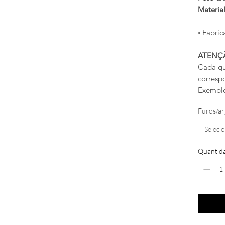
Materia
◦ Fabric
ATENÇ
Cada qu
corresp
Exemplo
Furos/ar
Seleci
Quantid