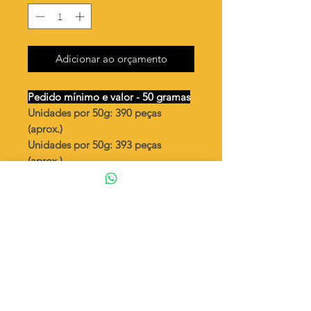
Adicionar ao orçamento
Pedido mínimo e valor - 50 gramas
Unidades por 50g: 390 peças
(aprox.)
Unidades por 50g: 393 peças
(aprox.)
Coração russo pequeno cheio
Valor por quilo
: R$ 581,00
Quantidade aproximada por quilo
:
7810 peças (1)
Quantidade aproximada por quilo
:
7870 peças (S)
Tamanho
: ↕ 6mm
Peso unitário
: 0,128 (1)
Peso unitário
: 0,127 (S)