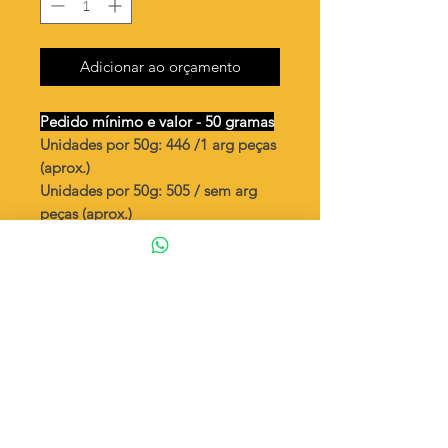
Adicionar ao orçamento
Pedido mínimo e valor - 50 gramas
Unidades por 50g: 446 /1 arg peças
(aprox.)
Unidades por 50g: 505 / sem arg
peças (aprox.)
Estrelinha relevo vazada
Valor por quilo
: R$ 825,00
Quantidade aproximada por quilo
:
8920 peças (1)
Quantidade aproximada por quilo
:
10100 peças (S)
Tamanho
: ↕4 mm
Peso unitário
: 0,10 (1)
Peso unitário
: 0,10 (S)
Material
: Latão bruto (sem banho)