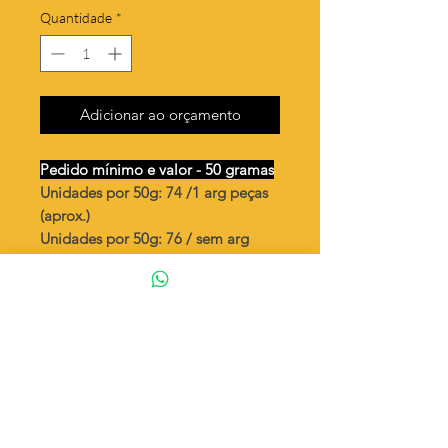
Quantidade
*
Adicionar ao orçamento
Pedido mínimo e valor - 50 gramas
Unidades por 50g: 74 /1 arg peças
(aprox.)
Unidades por 50g: 76 / sem arg
peças (aprox.)
Flor de inverno
Valor por quilo
: R$ 653,00
Quantidade aproximada por quilo
:
1497 peças (1)
Quantidade aproximada por quilo
:
1530 peças (S)
Tamanho
: ↕ 18 mm
Peso unitário
: 0,668 (1)