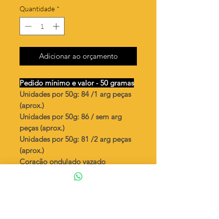
Quantidade
*
Adicionar ao orçamento
Pedido mínimo e valor - 50 gramas
Unidades por 50g: 84 /1 arg peças
(aprox.)
Unidades por 50g: 86 / sem arg
peças (aprox.)
Unidades por 50g: 81 /2 arg peças
(aprox.)
Coração ondulado vazado
Valor por quilo
: R$ 640,00
Quantidade aproximada por quilo
:
1680 peças (1)
Quantidade aproximada por quilo
:
1730 peças (S)