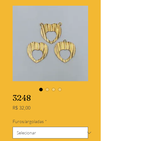
3248
Preço
R$ 32,00
Furos/argoladas
*