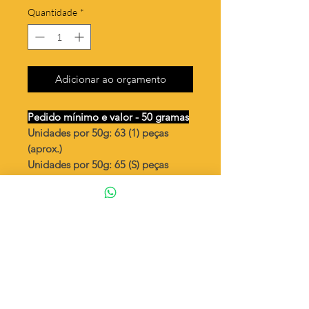
Quantidade
*
Adicionar ao orçamento
Pedido mínimo e valor - 50 gramas
Unidades por 50g: 63 (1) peças
(aprox.)
Unidades por 50g: 65 (S) peças
(aprox.)
Coração torto cheio lado direito
Valor por quilo
: R$ 580,00
Quantidade aproximada por quilo
:
1270 peças (1)
Quantidade aproximada por quilo
:
1310 peças (S)
Tamanho
: ↕ 20 mm
Peso unitário
: 0,786 (1)