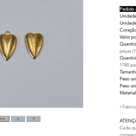
Pedido 
Unidades
Unidades
Coração
Valor po
Quantid
peças (1
Quantid
1780 peç
Tamanh
Peso uni
Peso uni
Materia
◦ Fabric
ATENÇ
Cada qu
corresp