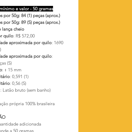
mínimo e valor - 50 gramas
 por 50g: 84 (1) peças (aprox.)
 por 50g: 89 (S) peças (aprox.)
 lança cheio
r quilo
: R$ 572,00
ade aproximada por quilo
: 1690
)
ade aproximada por quilo
:
as (S)
o
: ↕ 15 mm
tário
: 0,591 (1)
tário
: 0,56 (S)
l
: Latão bruto (sem banho)
ação própria 100% brasileira
ÃO
antidade adicionada
onde a 50 gramas