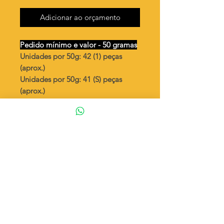
Adicionar ao orçamento
Pedido mínimo e valor - 50 gramas
Unidades por 50g: 42 (1) peças
(aprox.)
Unidades por 50g: 41 (S) peças
(aprox.)
S organico ondulado Cheio
Valor por quilo
: R$ 702,00
Quantidade aproximada por quilo
:
843 peças (1)
Quantidade aproximada por quilo
:
837 peças (S)
Tamanho
: ↕ 48 mm
Peso unitário
: 1,186 (1)
Peso unitário
: 1,194 (S)
Material
: Latão bruto (sem banho)