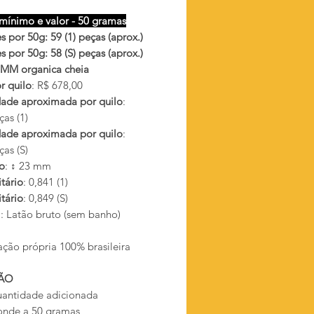
mínimo e valor - 50 gramas
 por 50g: 59 (1) peças (aprox.)
 por 50g: 58 (S) peças (aprox.)
MM organica cheia
r quilo
: R$ 678,00
ade aproximada por quilo
:
as (1)
ade aproximada por quilo
:
as (S)
o
: ↕ 23 mm
tário
: 0,841 (1)
tário
: 0,849 (S)
l
: Latão bruto (sem banho)
ação própria 100% brasileira
ÃO
antidade adicionada
onde a 50 gramas