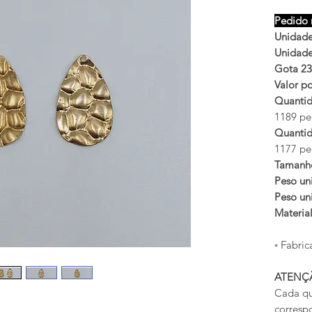
Pedido 
Unidades
Unidades
Gota 23
Valor po
Quantid
1189 peç
Quantid
1177 peç
Tamanh
Peso uni
Peso uni
Materia
◦ Fabric
ATENÇ
Cada qu
corresp