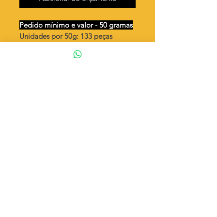
Pedido mínimo e valor - 50 gramas
Unidades por 50g: 133 peças
(aprox.)
Coração liso reto 2 furos
Valor por quilo
: R$ 620,00
Quantidade aproximada por quilo
:
2673 peças
Tamanho
: ↕ 17 mm
Peso unitário
: 0,374
Material
: Latão bruto (sem banho)
◦ Fabricação própria 100% brasileira
ATENÇÃO
Cada quantidade adicionada
corresponde a 50 gramas
Exemplo: Quantidade 2 = 100g