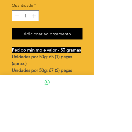
Quantidade
*
Adicionar ao orçamento
Pedido mínimo e valor - 50 gramas
Unidades por 50g: 65 (1) peças
(aprox.)
Unidades por 50g: 67 (S) peças
(aprox.)
Coração amassado
Valor por quilo
: R$ 726,00
Quantidade aproximada por quilo
:
1300 peças (1)
Quantidade aproximada por quilo
:
1344 peças (S)
Tamanho
: ↕ 17 mm
Peso unitário
: 0,768 (1)