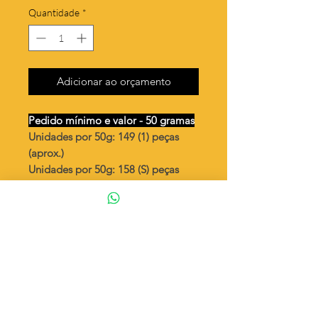
Quantidade
*
Adicionar ao orçamento
Pedido mínimo e valor - 50 gramas
Unidades por 50g: 149 (1) peças
(aprox.)
Unidades por 50g: 158 (S) peças
(aprox.)
Flor 4 petalas vazada
Valor por quilo
: R$ 895,00
Quantidade aproximada por quilo
:
2985 peças (1)
Quantidade aproximada por quilo
:
3164 peças (S)
Tamanho
: ↕ 21 mm
Peso unitário
: 0,335 (1)