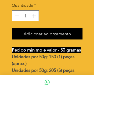
Quantidade
*
Adicionar ao orçamento
Pedido mínimo e valor - 50 gramas
Unidades por 50g: 150 (1) peças
(aprox.)
Unidades por 50g: 205 (S) peças
(aprox.)
Estrela trabalhada vazada
Valor por quilo
: R$ 760,00
Quantidade aproximada por quilo
:
3012 peças (1)
Quantidade aproximada por quilo
:
4115 peças (S)
Tamanho
: ↕ 14 mm
Peso unitário
: 0,332 (1)