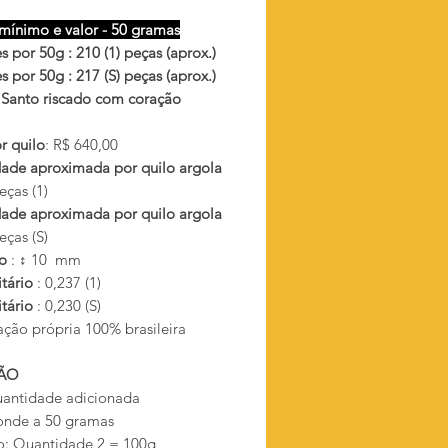
mínimo e valor - 50 gramas
 por 50g : 210 (1) peças (aprox.)
 por 50g : 217 (S) peças (aprox.)
o Santo riscado com coração
o
r quilo
: R$ 640,00
ade aproximada por quilo argola
eças (1)
ade aproximada por quilo argola
eças (S)
ho
: ↕ 10 mm
itário
: 0,237 (1)
itário
: 0,230 (S)
ação própria 100% brasileira
ÃO
antidade adicionada
onde a 50 gramas
: Quantidade 2 = 100g