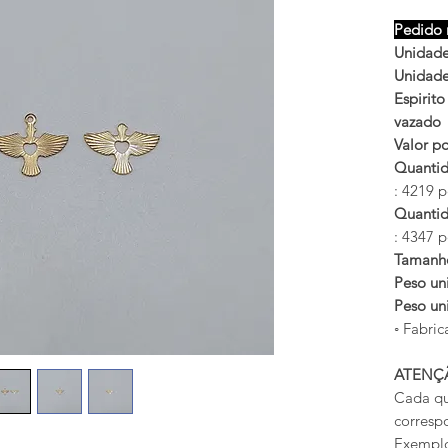
Pedido 
Unidades
Unidades
Espirit
vazad
Valor po
Quantid
: 4219 p
Quantid
: 4347 p
Taman
Peso un
Peso un
◦ Fabric
ATENÇ
Cada qu
corresp
Exemplo