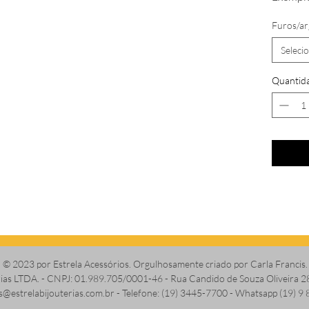
Furos/ar
Seleci
Quantid
© 2023 por Estrela Acessórios. Orgulhosamente criado por Carla Francis.
erias LTDA. - CNPJ: 01.989.705/0001-46 - Rua Candido de Souza Oliveira 2
s@estrelabijouterias.com.br
- Telefone: (19) 3445-7700 - Whatsapp (19) 9