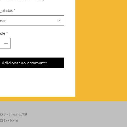
goladas
*
onar
ade
*
Adicionar ao orçamento
837 - Limeira/SP
 8315-1046