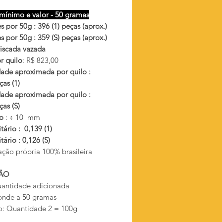
mínimo e valor - 50 gramas
 por 50g : 396 (1) peças (aprox.)
 por 50g : 359 (S) peças (aprox.)
riscada vazada
r quilo
: R$ 823,00
ade aproximada por quilo :
as (1)
ade aproximada por quilo :
as (S)
ho
: ↕ 10 mm
tário : 0,139 (1)
tário : 0,126 (S)
ação própria 100% brasileira
ÃO
antidade adicionada
onde a 50 gramas
: Quantidade 2 = 100g