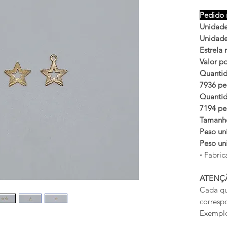
Pedido 
Unidades
Unidades
Estrela 
Valor po
Quantid
7936 peç
Quantid
7194 peç
Taman
Peso uni
Peso uni
◦ Fabric
ATENÇ
Cada qu
corresp
Exemplo