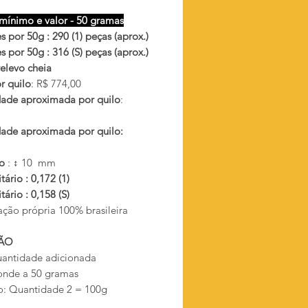
mínimo e valor - 50 gramas
 por 50g : 290 (1) peças (aprox.)
 por 50g : 316 (S) peças (aprox.)
relevo cheia
r quilo
: R$ 774,00
ade aproximada por quilo
:
ade aproximada por quilo:
ho
: ↕ 10 mm
tário : 0,172 (1)
tário : 0,158 (S)
ação própria 100% brasileira
ÃO
antidade adicionada
onde a 50 gramas
: Quantidade 2 = 100g