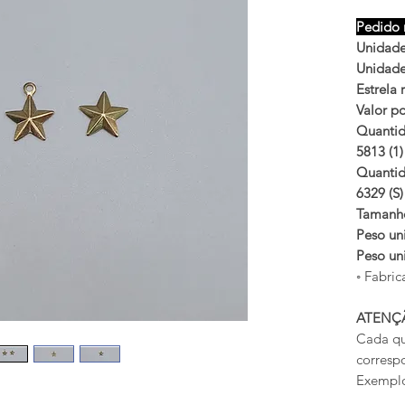
Pedido 
Unidades
Unidades
Estrela 
Valor po
Quantid
5813 (1)
Quantid
6329 (S)
Taman
Peso uni
Peso uni
◦ Fabric
ATENÇ
Cada qu
corresp
Exemplo