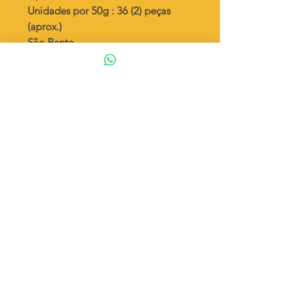
Unidades por 50g : 36 (2) peças
(aprox.)
São Bento
Valor por quilo
: R$ 726,00
Quantidade aproximada por quilo
:
750 peças (1)
Quantidade aproximada por quilo
:
744 peças (2)
Tamanho
: ↕ 20 mm
Peso unitário
: 1,331 (1)
Peso unitário
: 1,344 (2)
◦ Fabricação própria 100% brasileira
ATENÇÃO
Cada quantidade adicionada
corresponde a 50 gramas
Exemplo: Quantidade 2 = 100g
© 2023 por Estrela Acessórios. Orgulhosamente criado por Carla
Francis.