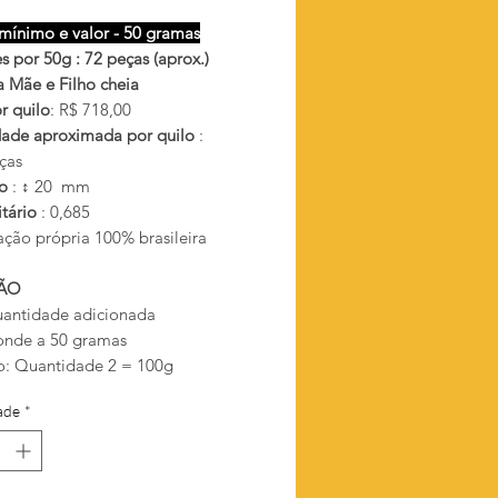
mínimo e valor - 50 gramas
 por 50g : 72 peças (aprox.)
 Mãe e Filho cheia
r quilo
: R$ 718,00
ade aproximada por quilo
:
ças
ho
: ↕ 20 mm
itário
: 0,685
ação própria 100% brasileira
ÃO
antidade adicionada
onde a 50 gramas
: Quantidade 2 = 100g
ade
*