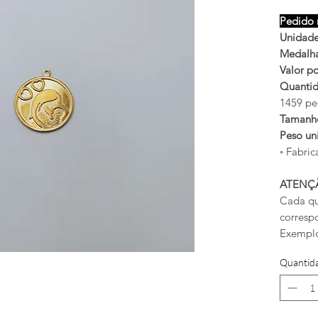
Pedido 
Unidades
Medalha
Valor po
Quantid
1459 pe
Taman
Peso un
◦ Fabric
ATENÇ
Cada qu
corresp
Exemplo
Quantid