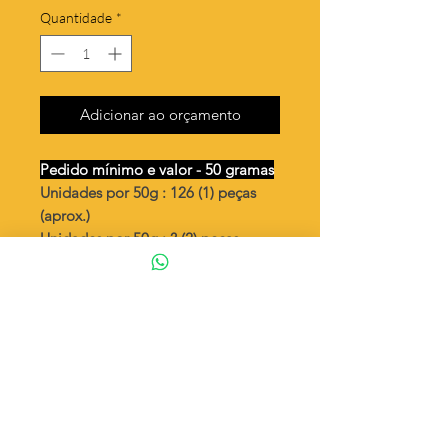
Quantidade
*
Adicionar ao orçamento
Pedido mínimo e valor - 50 gramas
Unidades por 50g : 126 (1) peças
(aprox.)
Unidades por 50g : ? (2) peças
(aprox.)
Placa 9x11 com 2 corações vazado
Valor por quilo
: R$ 704,00
Quantidade aproximada por quilo
:
2530 peças (1)
Quantidade aproximada por quilo
:
? peças (2)
Tamanho
: ↕ 14 mm
Peso unitário
: 0,395 (1)