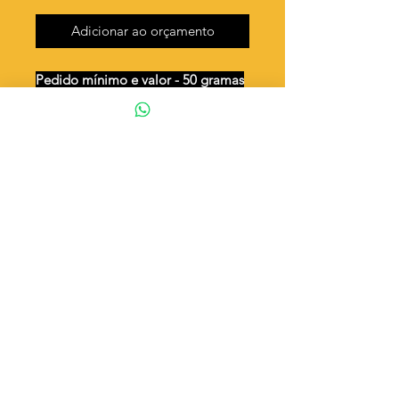
Adicionar ao orçamento
Pedido mínimo e valor - 50 gramas
Unidades por 50g:
124 peças (aprox.)
Jesus /2 Argolas
Valor por quilo
: R$ 745,00
Quantidade aproximada por quilo
:
2487 peças
Tamanho
: ↕ 24 mm
Peso unitário
: 0,402
◦ Fabricação própria 100% brasileira
ATENÇÃO
Cada quantidade adicionada
corresponde a 50 gramas
Exemplo: Quantidade 2 = 100g