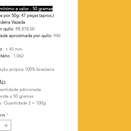
mínimo e valor - 50 gramas
s por 50g: 47 peças (aprox.)
deira Vazada
r quilo
: R$ 878,00
ade aproximada por quilo
: 940
ho
: ↕ 45 mm
itário
: 1,062
ação própria 100% brasileira
ÃO
antidade adicionada
onde a 50 gramas
: Quantidade 2 = 100g
ade
*