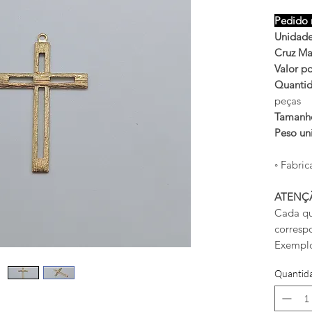
Pedido 
Unidade
Cruz Ma
Valor po
Quantid
peças
Taman
Peso un
◦ Fabric
ATENÇ
Cada qu
corresp
Exemplo
Quantid