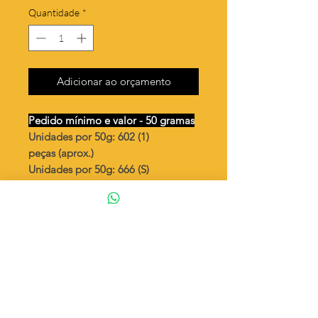
Quantidade
*
Adicionar ao orçamento
Pedido mínimo e valor - 50 gramas
Unidades por 50g: 602 (1)
peças (aprox.)
Unidades por 50g: 666 (S)
peças (aprox.)
Coração vazado
Valor por quilo
: R$ 932,00
Quantidade aproximada por quilo
:
12048 peças (1)
Quantidade aproximada por quilo:
13333
peças (S)
Tamanho
: ↕ 7 mm
Peso unitário
: 0,083 (1)