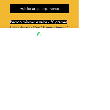
Adicionar ao orçamento
Pedido mínimo e valor - 50 gramas
Unidades por 50g: 18 peças (aprox.)
Placa militar São Jorge
Valor por quilo
: R$ 581,00
Quantidade aproximada por quilo
:
369 peças
Tamanho
: ↕ 30 mm
Peso unitário
: 2,708
◦ Fabricação própria 100% brasileira
ATENÇÃO
Cada quantidade adicionada
corresponde a 50 gramas