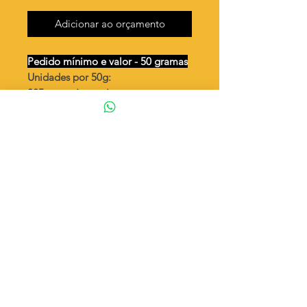
Adicionar ao orçamento
Pedido mínimo e valor - 50 gramas
Unidades por 50g:
225 peças (aprox.)
Mini bolsa
Valor por quilo
: R$ 718,00
Quantidade aproximada por quilo
:
4504 peças
Tamanho
: ↕ 9 mm
Peso unitário
: 0,222
◦ Fabricação própria 100% brasileira
ATENÇÃO
Cada quantidade adicionada