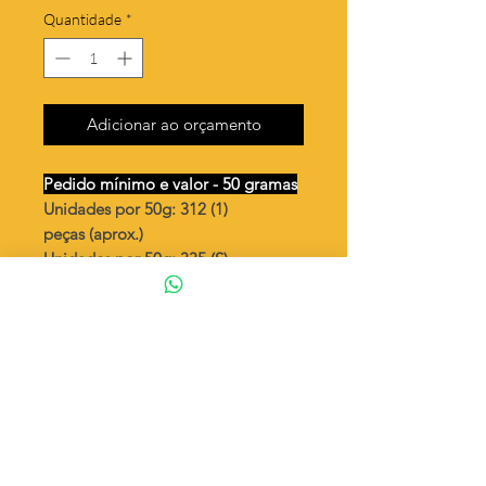
Quantidade
*
Adicionar ao orçamento
Pedido mínimo e valor - 50 gramas
Unidades por 50g: 312 (1)
peças (aprox.)
Unidades por 50g: 335 (S)
peças (aprox.)
Cauda pequena lisa reta
Valor por quilo
: R$ 790,00
Quantidade aproximada por quilo
:
6250 peças (1)
Quantidade aproximada por quilo
:
6711 peças (S)
Tamanho com argola
: ↕ 11 mm
Peso unitário
: 0,16 (1)