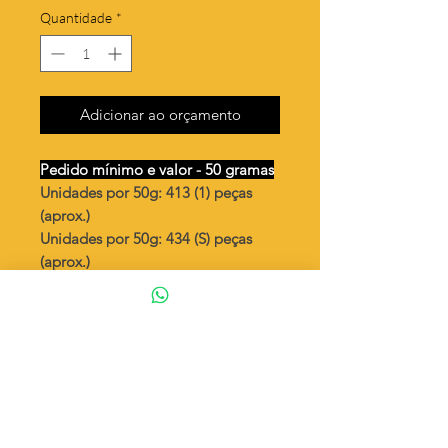
Quantidade
*
Adicionar ao orçamento
Pedido mínimo e valor - 50 gramas
Unidades por 50g: 413 (1) peças
(aprox.)
Unidades por 50g: 434 (S) peças
(aprox.)
Libelula mini
Valor por quilo
: R$ 790,00
Quantidade aproximada por quilo
:
8264 peças (1)
Quantidade aproximada por quilo
:
8695 peças (S)
Tamanho
: ↕ 8 mm
Peso unitário
: 0,121 (1)