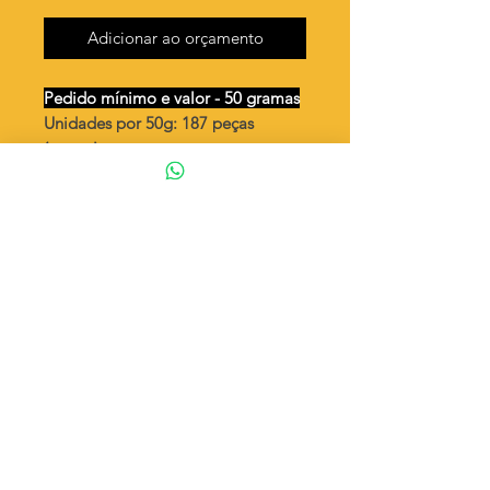
Adicionar ao orçamento
Pedido mínimo e valor - 50 gramas
Unidades por 50g: 187 peças
(aprox.)
Coração riscado 10mm / 2 furos
Valor por quilo
: R$ 718,00
Quantidade aproximada por quilo
:
3745 peças
Tamanho
: ↕ 10 mm
Peso unitário
: 0,267
Material
: Latão bruto (sem banho)
◦ Fabricação própria 100% brasileira
ATENÇÃO
Cada quantidade adicionada