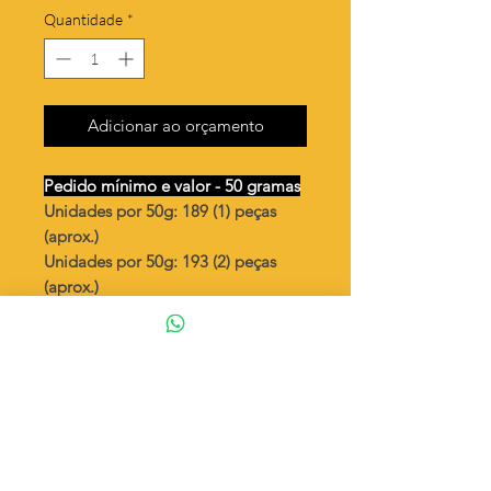
Quantidade
*
Adicionar ao orçamento
Pedido mínimo e valor - 50 gramas
Unidades por 50g: 189 (1) peças
(aprox.)
Unidades por 50g: 193 (2) peças
(aprox.)
Moeda cauda de baleia
Valor por quilo
: R$ 620,00
Quantidade aproximada por quilo
:
3787 peças (1)
Quantidade aproximada por quilo
:
3875 peças (2)
Tamanho
: ↕ 10 mm
Peso unitário
: 0,264 (1)