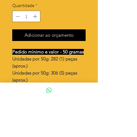
Quantidade
*
Adicionar ao orçamento
Pedido mínimo e valor - 50 gramas
Unidades por 50g: 282 (1) peças
(aprox.)
Unidades por 50g: 306 (S) peças
(aprox.)
São Bento mini 8mm
Valor por quilo
: R$ 760,00
Quantidade aproximada por quilo
:
5649 peças (1)
Quantidade aproximada por quilo
:
6134 peças (S)
Tamanho
: ↕ 8 mm
Peso unitário
: 0,177 (1)