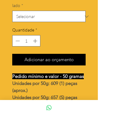
lado
*
Quantidade
*
Adicionar ao orçamento
Pedido mínimo e valor - 50 gramas
Unidades por 50g: 609 (1) peças
(aprox.)
Unidades por 50g: 657 (S) peças
(aprox.)
Coração torto mini
Valor por quilo
: R$ 600,00
Quantidade aproximada por quilo
:
12195 peças (1)