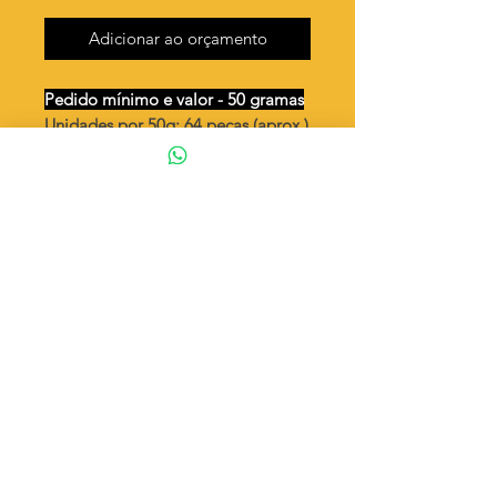
Adicionar ao orçamento
Pedido mínimo e valor - 50 gramas
Unidades por 50g: 64 peças (aprox.)
Placa 7 x 25 lisa / 2 argolas
Valor por quilo
: R$ 889,00
Quantidade aproximada por quilo
:
1278 peças
Tamanho
: ↕ 7 x 25 mm
Peso unitário
: 0,782
Material
: Latão bruto (sem banho)
◦ Fabricação própria 100% brasileira
ATENÇÃO
Cada quantidade adicionada
corresponde a 50 gramas