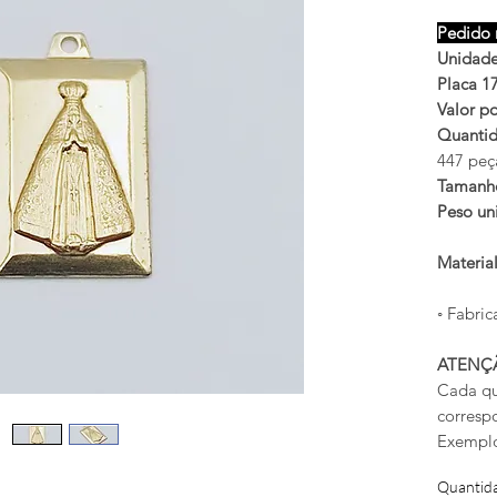
Pedido 
Unidade
Placa 1
Valor po
Quantid
447 peç
Tamanh
Peso uni
Materia
◦ Fabric
ATENÇ
Cada qu
corresp
Exemplo
Quantid