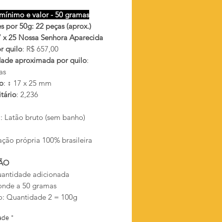
mínimo e valor - 50 gramas
s por 50g: 22 peças (aprox.)
7 x 25 Nossa Senhora Aparecida
r quilo
: R$ 657,00
ade aproximada por quilo
:
as
o
: ↕ 17 x 25 mm
tário
: 2,236
l
: Latão bruto (sem banho)
ação própria 100% brasileira
ÃO
antidade adicionada
onde a 50 gramas
: Quantidade 2 = 100g
ade
*