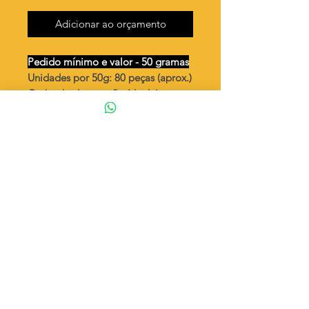
Adicionar ao orçamento
Pedido mínimo e valor - 50 gramas
Unidades por 50g: 80 peças (aprox.)
Cadeado de coração (dupla)
vendida
fechada
Valor por quilo
: R$ 934,00
Quantidade aproximada por quilo
:
1612 peças
Tamanho
: ↕ 18 mm
Peso unitário
: 0,62
Material
: Latão bruto (sem banho)
◦ Fabricação própria 100% brasileira
ATENÇÃO
Cada quantidade adicionada