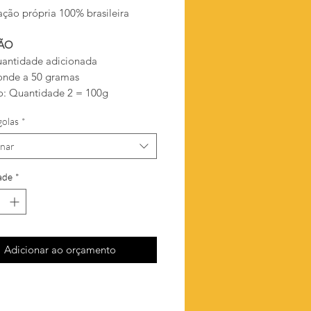
ação própria 100% brasileira
ÃO
antidade adicionada
onde a 50 gramas
: Quantidade 2 = 100g
golas
*
onar
ade
*
Adicionar ao orçamento