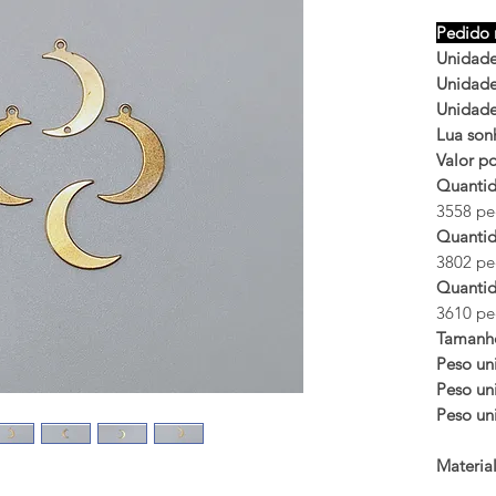
Pedido 
Unidades
Unidades
Unidades
Lua sonh
Valor po
Quantid
3558 peç
Quantid
3802 peç
Quantid
3610 peç
Tamanh
Peso uni
Peso uni
Peso uni
Materia