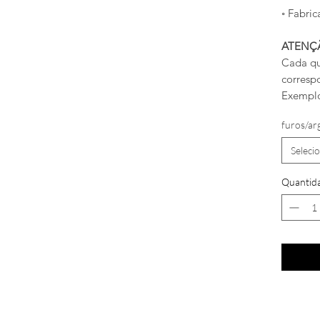
◦ Fabric
ATENÇ
Cada qu
corresp
Exemplo
furos/ar
Seleci
Quantid