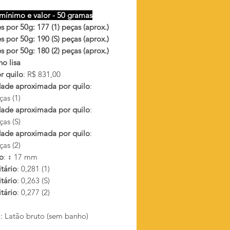
mínimo e valor - 50 gramas
 por 50g: 177 (1) peças (aprox.)
 por 50g: 190 (S) peças (aprox.)
 por 50g: 180 (2) peças (aprox.)
o lisa
r quilo
: R$ 831,00
ade aproximada por quilo
:
as (1)
ade aproximada por quilo
:
as (S)
ade aproximada por quilo
:
as (2)
o
: ↕ 17 mm
tário
: 0,281 (1)
tário
: 0,263 (S)
tário
: 0,277 (2)
l
: Latão bruto (sem banho)