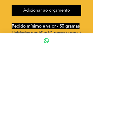
Adicionar ao orçamento
Pedido mínimo e valor - 50 gramas
Unidades por 50g: 91 peças (aprox.)
Coração chuva de amor (dupla)
Valor por quilo
: R$ 889,00
Quantidade aproximada por quilo
:
1834 peças
Tamanho
: ↕ 14 mm
Peso unitário
: 0,545
Material
: Latão bruto (sem banho)
◦ Fabricação própria 100% brasileira
ATENÇÃO
Cada quantidade adicionada
corresponde a 50 gramas